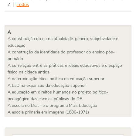
Z
Todos
A
A constituição do eu na atualidade: gênero, subjetividade e
educação
A construção da identidade do professor do ensino pós-
primário
A correlação entre as práticas e ideais educativos e o espaço
físico na cidade antiga
A determinação ético-política da educação superior
A EaD na expansão da educação superior
A educação em direitos humanos no projeto político-
pedagógico das escolas públicas do DF
A escola no Brasil e o programa Mais Educação
A escola primaria em imagens (1886-1971)
A expansão do ensino superior na América Latina: tendências e
desafios no campo das políticas públicas educacionais
A filosofia da educação entre ética e estética