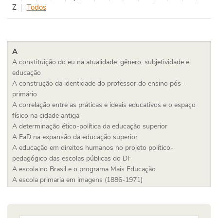
Z
Todos
A
A constituição do eu na atualidade: gênero, subjetividade e
educação
A construção da identidade do professor do ensino pós-
primário
A correlação entre as práticas e ideais educativos e o espaço
físico na cidade antiga
A determinação ético-política da educação superior
A EaD na expansão da educação superior
A educação em direitos humanos no projeto político-
pedagógico das escolas públicas do DF
A escola no Brasil e o programa Mais Educação
A escola primaria em imagens (1886-1971)
A expansão do ensino superior na América Latina: tendências e
desafios no campo das políticas públicas educacionais
A filosofia da educação entre ética e estética