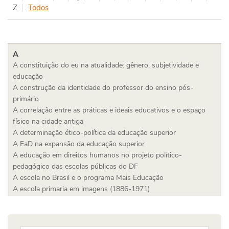
Z
Todos
A
A constituição do eu na atualidade: gênero, subjetividade e
educação
A construção da identidade do professor do ensino pós-
primário
A correlação entre as práticas e ideais educativos e o espaço
físico na cidade antiga
A determinação ético-política da educação superior
A EaD na expansão da educação superior
A educação em direitos humanos no projeto político-
pedagógico das escolas públicas do DF
A escola no Brasil e o programa Mais Educação
A escola primaria em imagens (1886-1971)
A expansão do ensino superior na América Latina: tendências e
desafios no campo das políticas públicas educacionais
A filosofia da educação entre ética e estética