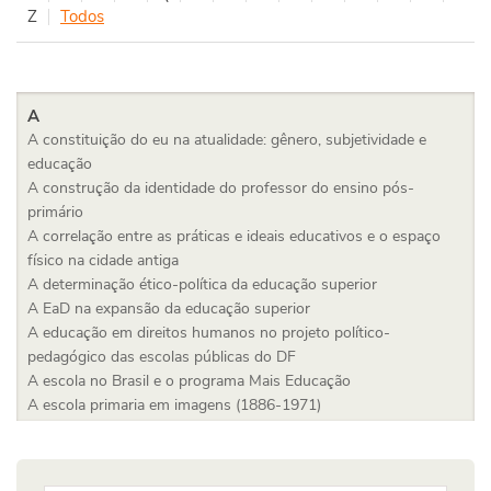
Z
Todos
A
A constituição do eu na atualidade: gênero, subjetividade e
educação
A construção da identidade do professor do ensino pós-
primário
A correlação entre as práticas e ideais educativos e o espaço
físico na cidade antiga
A determinação ético-política da educação superior
A EaD na expansão da educação superior
A educação em direitos humanos no projeto político-
pedagógico das escolas públicas do DF
A escola no Brasil e o programa Mais Educação
A escola primaria em imagens (1886-1971)
A expansão do ensino superior na América Latina: tendências e
desafios no campo das políticas públicas educacionais
A filosofia da educação entre ética e estética