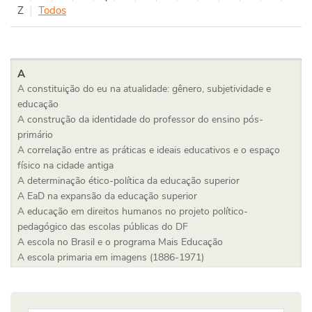
Z
Todos
A
A constituição do eu na atualidade: gênero, subjetividade e
educação
A construção da identidade do professor do ensino pós-
primário
A correlação entre as práticas e ideais educativos e o espaço
físico na cidade antiga
A determinação ético-política da educação superior
A EaD na expansão da educação superior
A educação em direitos humanos no projeto político-
pedagógico das escolas públicas do DF
A escola no Brasil e o programa Mais Educação
A escola primaria em imagens (1886-1971)
A expansão do ensino superior na América Latina: tendências e
desafios no campo das políticas públicas educacionais
A filosofia da educação entre ética e estética