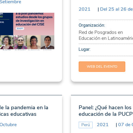
 Setiembre
2021
|
Del 25 al 26 d
Organización:
Red de Posgrados en
Educación en Latinoaméri
Lugar:
WEB DEL EVENTO
de la pandemia en la
Panel: ¿Qué hacen los
ticas educativas
educación de la PUCP
 Octubre
2021
|
07 de 
Perú