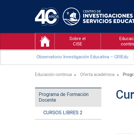
Sobre el
Educac
CISE
contin
Observatorio Investigación Educativa – GRIEdu
Educación continua
Oferta académica
Progr
Cur
Programa de Formación
Docente
CURSOS LIBRES 2