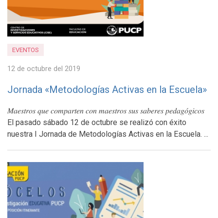
EVENTOS
12 de octubre del 2019
Jornada «Metodologías Activas en la Escuela»
𝑀𝑎𝑒𝑠𝑡𝑟𝑜𝑠 𝑞𝑢𝑒 𝑐𝑜𝑚𝑝𝑎𝑟𝑡𝑒𝑛 𝑐𝑜𝑛 𝑚𝑎𝑒𝑠𝑡𝑟𝑜𝑠 𝑠𝑢𝑠 𝑠𝑎𝑏𝑒𝑟𝑒𝑠 𝑝𝑒𝑑𝑎𝑔𝑜́𝑔𝑖𝑐𝑜𝑠
El pasado sábado 12 de octubre se realizó con éxito
nuestra I Jornada de Metodologías Activas en la Escuela. ...