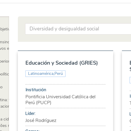
bjetividade e
ensino pós-primário
ivos e o espaço
perior
Educación y Sociedad (GRIES)
Latinoamérica,Perú
olítico-pedagógico
ão
Institución
Pontificia Universidad Católica del
ina: tendências e
Perú (PUCP)
cacionais
Líder:
a cidadania
José Rodríguez
ções no processo-