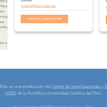
Correo:
ções populares
jrodrig@pucp.edu.pe
filosofia da
ana
rroupilha
WEB DE LA INSTITUCIÓN
nea
emológicos, eixos e
ns a partir das
e educação
envolvimento
 brasileiras no
ância
IEdu es una producción del
Centro de Investigaciones y 
es sociais
(CISE)
de la Pontificia Universidad Católica del Perú.