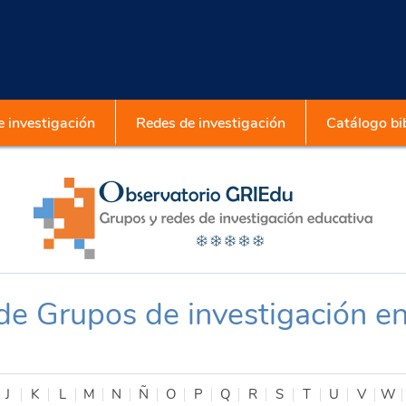
 investigación
Redes de investigación
Catálogo bib
 de Grupos de investigación e
J
K
L
M
N
Ñ
O
P
Q
R
S
T
U
V
W