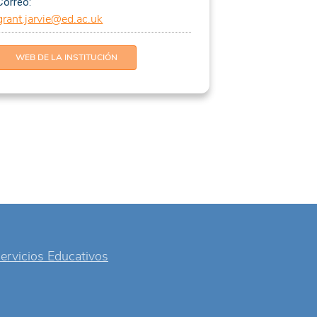
Correo:
grant.jarvie@ed.ac.uk
WEB DE LA INSTITUCIÓN
Servicios Educativos