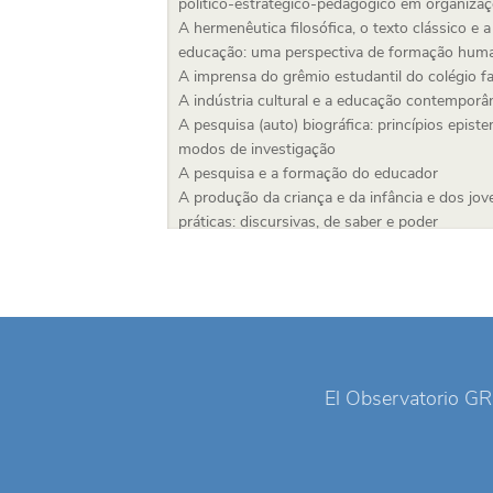
político-estratégico-pedagogico em organiza
A hermenêutica filosófica, o texto clássico e a 
educação: uma perspectiva de formação hum
A imprensa do grêmio estudantil do colégio fa
A indústria cultural e a educação contemporâ
A pesquisa (auto) biográfica: princípios epist
modos de investigação
A pesquisa e a formação do educador
A produção da criança e da infância e dos jove
práticas: discursivas, de saber e poder
A reconstrução histórica da relação trabalho 
A rede de relações no contexto escolar e des
humano
A relação família-escola
A reserva de vagas nas universidades públicas
contexto do individualismo contemporâneo
A revolução da tecnologia touch screen na inf
El Observatorio GR
A transmissão intergeracional das desigualdad
Abandono escolar e inclusión socioeducativa
Abordagem CTS na educação
Abordagens CTSA no ensino de ciências