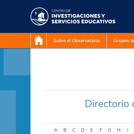
Sobre el Observatorio
Grupos de
Directorio
A
B
C
D
E
F
G
H
I