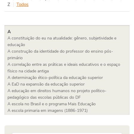
Z
Todos
A
A constituição do eu na atualidade: gênero, subjetividade e
educação
A construção da identidade do professor do ensino pós-
primário
A correlação entre as práticas e ideais educativos e o espaço
físico na cidade antiga
A determinação ético-política da educação superior
A EaD na expansão da educação superior
A educação em direitos humanos no projeto político-
pedagógico das escolas públicas do DF
A escola no Brasil e o programa Mais Educação
A escola primaria em imagens (1886-1971)
A expansão do ensino superior na América Latina: tendências e
desafios no campo das políticas públicas educacionais
A filosofia da educação entre ética e estética