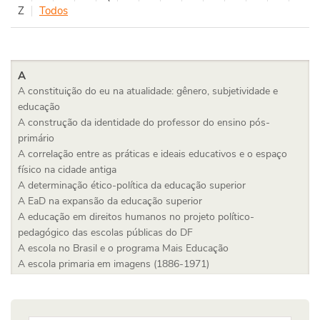
Z
Todos
A
A constituição do eu na atualidade: gênero, subjetividade e
educação
A construção da identidade do professor do ensino pós-
primário
A correlação entre as práticas e ideais educativos e o espaço
físico na cidade antiga
A determinação ético-política da educação superior
A EaD na expansão da educação superior
A educação em direitos humanos no projeto político-
pedagógico das escolas públicas do DF
A escola no Brasil e o programa Mais Educação
A escola primaria em imagens (1886-1971)
A expansão do ensino superior na América Latina: tendências e
desafios no campo das políticas públicas educacionais
A filosofia da educação entre ética e estética