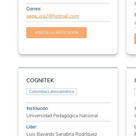
aria
Correo:
roles, metas y
pepe_ice2@hotmail.com
ón de productos y
es humanas
WEB DE LA INSTITUCIÓN
os universitarios
e conhecimento
anos
COGNITEK
na sala de aula de
Colombia,Latinoamérica
Institución
uladoras
Universidad Pedagógica Nacional
ecíficos
Líder:
ingües
Luis Bayardo Sanabria Rodríguez