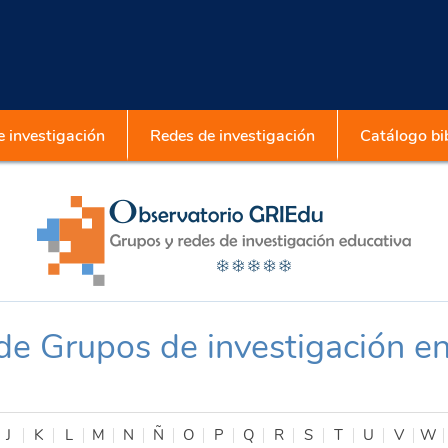
 investigación
Redes de investigación
Catálogo bib
 de Grupos de investigación e
J
K
L
M
N
Ñ
O
P
Q
R
S
T
U
V
W