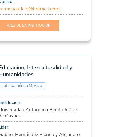
Correo:
carmenaudelo@hotmail.com
WEB DE LA INSTITUCIÓN
Educación, Interculturalidad y
Humanidades
Latinoamérica,México
Institución
Universidad Autónoma Benito Juárez
de Oaxaca
Líder:
Gabriel Hernández Franco y Alejandro