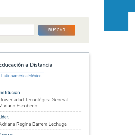
Educación a Distancia
Latinoamérica,México
Institución
Universidad Tecnológica General
Mariano Escobedo
Líder:
Adriana Regina Barrera Lechuga