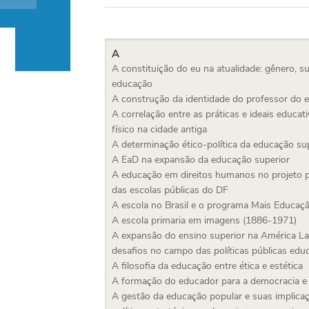
A
A constituição do eu na atualidade: gênero, su
educação
A construção da identidade do professor do 
A correlação entre as práticas e ideais educat
físico na cidade antiga
A determinação ético-política da educação su
A EaD na expansão da educação superior
A educação em direitos humanos no projeto p
das escolas públicas do DF
A escola no Brasil e o programa Mais Educaç
A escola primaria em imagens (1886-1971)
A expansão do ensino superior na América Lat
desafios no campo das políticas públicas edu
A filosofia da educação entre ética e estética
A formação do educador para a democracia e 
A gestão da educação popular e suas implica