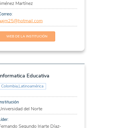
Jiménez Martínez
Correo:
aajm25@hotmail.com
WEB DE LA INSTITUCIÓN
Informatica Educativa
Colombia,Latinoamérica
Institución
Universidad del Norte
Líder:
Fernando Segundo Iriarte Díaz-