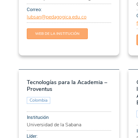
Correo:
bajadores)
lubsan@pedagogica.edu.co
iencia
WEB DE LA INSTITUCIÓN
ión de maestros
s
s médicas
Tecnologías para la Academia –
Proventus
 procesos lógicos
áticas
Colombia
 procesos lógicos
máticas
Institución
ntes contra la
Universidad de la Sabana
Líder: