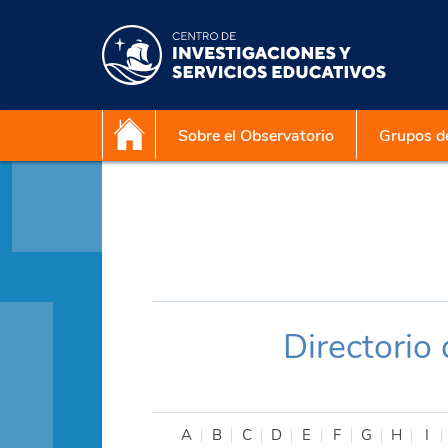
Sobre el Observatorio
Grupos de
Directorio
A
B
C
D
E
F
G
H
I