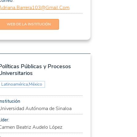
Correo:
Adriana.Barrera103@Gmail.Com
WEB DE LA INSTITUCIÓN
Políticas Públicas y Procesos
Universitarios
Latinoamérica,México
Institución
Universidad Autónoma de Sinaloa
Líder:
Carmen Beatriz Audelo López