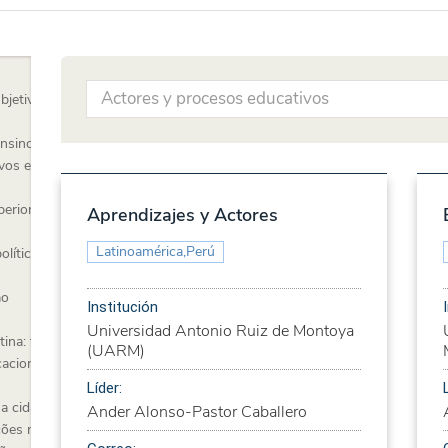
bjetividade e
ensino pós-primário
ivos e o espaço
perior
Aprendizajes y Actores
Latinoamérica,Perú
olítico-pedagógico
ão
Institución
Universidad Antonio Ruiz de Montoya
ina: tendências e
(UARM)
cacionais
Líder:
a cidadania
Ander Alonso-Pastor Caballero
ções no processo-