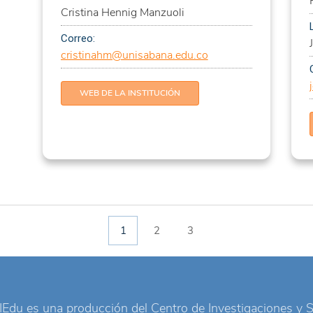
Cristina Hennig Manzuoli
Correo:
cristinahm@unisabana.edu.co
el siglo XX y XXI
y
WEB DE LA INSTITUCIÓN
ocesos patológicos
(nuevas
ão do conhecimento
1
2
3
iomas
IEdu es una producción del
Centro de Investigaciones y 