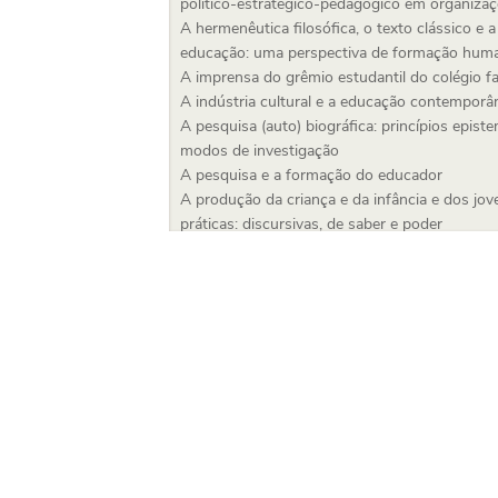
político-estratégico-pedagogico em organiza
A hermenêutica filosófica, o texto clássico e a 
educação: uma perspectiva de formação hum
A imprensa do grêmio estudantil do colégio fa
A indústria cultural e a educação contemporâ
A pesquisa (auto) biográfica: princípios epist
modos de investigação
A pesquisa e a formação do educador
A produção da criança e da infância e dos jove
práticas: discursivas, de saber e poder
A reconstrução histórica da relação trabalho 
A rede de relações no contexto escolar e des
humano
A relação família-escola
A reserva de vagas nas universidades públicas
contexto do individualismo contemporâneo
A revolução da tecnologia touch screen na inf
A transmissão intergeracional das desigualdad
Abandono escolar e inclusión socioeducativa
Abordagem CTS na educação
Abordagens CTSA no ensino de ciências