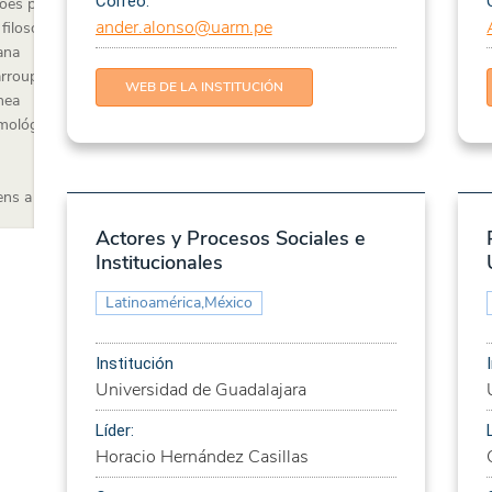
Correo:
ções populares
ander.alonso@uarm.pe
filosofia da
ana
rroupilha
WEB DE LA INSTITUCIÓN
nea
emológicos, eixos e
ns a partir das
Actores y Procesos Sociales e
e educação
Institucionales
envolvimento
Latinoamérica,México
 brasileiras no
Institución
Universidad de Guadalajara
ância
es sociais
Líder:
Horacio Hernández Casillas