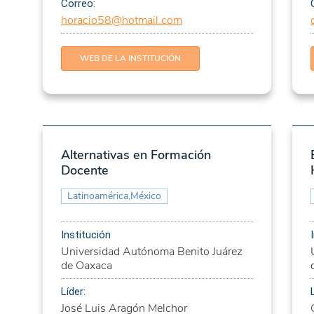
Correo:
e ciências e
horacio58@hotmail.com
fância
WEB DE LA INSTITUCIÓN
vos y aborígenes
de los niños en
Alternativas en Formación
os con discapacidad
Docente
la adolescencia a la
Latinoamérica,México
Institución
istración local
Universidad Autónoma Benito Juárez
de Oaxaca
lítica en América
Líder:
José Luis Aragón Melchor