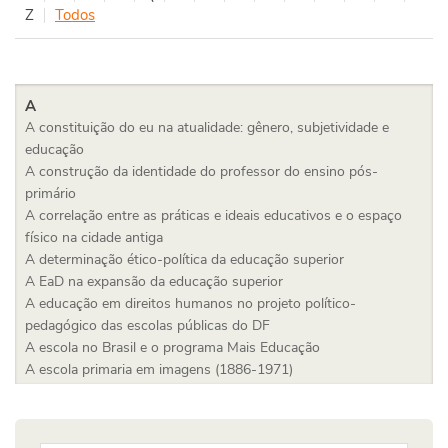
Z
Todos
A
A constituição do eu na atualidade: gênero, subjetividade e
educação
A construção da identidade do professor do ensino pós-
primário
A correlação entre as práticas e ideais educativos e o espaço
físico na cidade antiga
A determinação ético-política da educação superior
A EaD na expansão da educação superior
A educação em direitos humanos no projeto político-
pedagógico das escolas públicas do DF
A escola no Brasil e o programa Mais Educação
A escola primaria em imagens (1886-1971)
A expansão do ensino superior na América Latina: tendências e
desafios no campo das políticas públicas educacionais
A filosofia da educação entre ética e estética