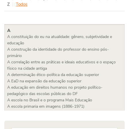
Z
Todos
A
A constituição do eu na atualidade: gênero, subjetividade e
educação
A construção da identidade do professor do ensino pós-
primário
A correlação entre as práticas e ideais educativos e o espaço
físico na cidade antiga
A determinação ético-política da educação superior
A EaD na expansão da educação superior
A educação em direitos humanos no projeto político-
pedagógico das escolas públicas do DF
A escola no Brasil e o programa Mais Educação
A escola primaria em imagens (1886-1971)
A expansão do ensino superior na América Latina: tendências e
desafios no campo das políticas públicas educacionais
A filosofia da educação entre ética e estética