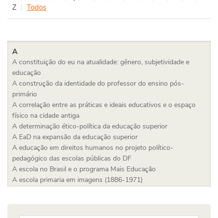
Z
Todos
A
A constituição do eu na atualidade: gênero, subjetividade e
educação
A construção da identidade do professor do ensino pós-
primário
A correlação entre as práticas e ideais educativos e o espaço
físico na cidade antiga
A determinação ético-política da educação superior
A EaD na expansão da educação superior
A educação em direitos humanos no projeto político-
pedagógico das escolas públicas do DF
A escola no Brasil e o programa Mais Educação
A escola primaria em imagens (1886-1971)
A expansão do ensino superior na América Latina: tendências e
desafios no campo das políticas públicas educacionais
A filosofia da educação entre ética e estética