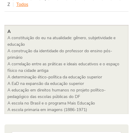
Z
Todos
A
A constituição do eu na atualidade: gênero, subjetividade e
educação
A construção da identidade do professor do ensino pós-
primário
A correlação entre as práticas e ideais educativos e o espaço
físico na cidade antiga
A determinação ético-política da educação superior
A EaD na expansão da educação superior
A educação em direitos humanos no projeto político-
pedagógico das escolas públicas do DF
A escola no Brasil e o programa Mais Educação
A escola primaria em imagens (1886-1971)
A expansão do ensino superior na América Latina: tendências e
desafios no campo das políticas públicas educacionais
A filosofia da educação entre ética e estética