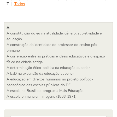
Z
Todos
A
A constituição do eu na atualidade: gênero, subjetividade e
educação
A construção da identidade do professor do ensino pós-
primário
A correlação entre as práticas e ideais educativos e o espaço
físico na cidade antiga
A determinação ético-política da educação superior
A EaD na expansão da educação superior
A educação em direitos humanos no projeto político-
pedagógico das escolas públicas do DF
A escola no Brasil e o programa Mais Educação
A escola primaria em imagens (1886-1971)
A expansão do ensino superior na América Latina: tendências e
desafios no campo das políticas públicas educacionais
A filosofia da educação entre ética e estética